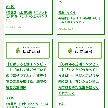
へ
芝刈り
#高麗芝
#土壌改良
#ロボット
害虫、もぐら
芝刈り機
#しばふる芝活インタ
#高麗芝
#水はけ
#植物
#しば
ビュー
ふる芝活インタビュー
2023.01.25
2023.01.23
【しばふる芝活インタビュ
【しばふる芝活インタビュ
ー】「楽しく過ごせている
ー】「ひとたび分かってし
ので幸せですね」。建売住
まえば…」学びと広がりが
宅の芝生が広げた、趣味の
続く芝活。マンション地上
幅と交友関係
階ではじめた芝生が教えて
くれたこと
芝刈り
#高麗芝
#目土
#水やり
#しば
芝刈り
ふる芝活インタビュー