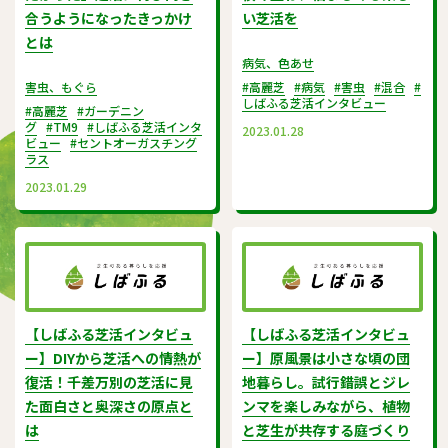
合うようになったきっかけ
い芝活を
とは
病気、色あせ
害虫、もぐら
#高麗芝
#病気
#害虫
#混合
#
しばふる芝活インタビュー
#高麗芝
#ガーデニン
グ
#TM9
#しばふる芝活インタ
2023.01.28
ビュー
#セントオーガスチング
ラス
2023.01.29
【しばふる芝活インタビュ
【しばふる芝活インタビュ
ー】DIYから芝活への情熱が
ー】原風景は小さな頃の団
復活！千差万別の芝活に見
地暮らし。試行錯誤とジレ
た面白さと奥深さの原点と
ンマを楽しみながら、植物
は
と芝生が共存する庭づくり