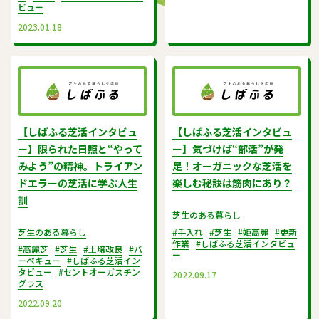
ランティア団体について取材して
ビュー
きました。それではご覧くださ
い。
2023.01.18
【しばふる芝活インタビュ
【しばふる芝活インタビュ
ー】限られた日照と“やって
ー】気づけば“部活”が発
みよう”の精神。トライアン
足！オーガニックな芝活を
ドエラーの芝活に学ぶ人生
楽しむ秘訣は筋肉にあり？
訓
芝生のある暮らし
芝生のある暮らし
#手入れ
#芝生
#姫高麗
#更新
作業
#しばふる芝活インタビュ
#高麗芝
#芝生
#土壌改良
#バ
ー
ーベキュー
#しばふる芝活イン
タビュー
#セントオーガスチン
2022.09.17
グラス
2022.09.20