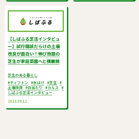
【しばふる芝活インタビュ
ー】試行錯誤だらけの土壌
改良が面白い！伸び放題の
芝生が家庭菜園へと横展開
芝生のある暮らし
#ティフトン
#水はけ
#芝生
#
土壌改良
#日当たり
#カルス
#
しばふる芝活インタビュー
2022.09.12