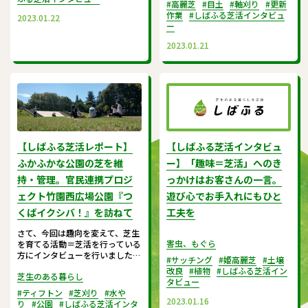
#高麗芝
#目土
#軸刈り
#更新
作業
#しばふる芝活インタビュ
2023.01.22
ー
2023.01.21
【しばふる芝活レポート】
【しばふる芝活インタビュ
ふかふかな公園の芝を維
ー】「趣味＝芝活」へのき
持・管理。官民連携プロジ
っかけはお客さんの一言。
ェクト竹園西広場公園『つ
遊び心でお手入れにもひと
くばイクシバ！』を訪ねて
工夫を
さて、今回は趣向を変えて、芝生
害虫、もぐら
を育てる活動＝芝活を行っている
方にインタビューを行いました。
#サッチング
#姫高麗芝
#土壌
お話を伺ったのは『つくばイクシ
改良
#植物
#しばふる芝活イン
芝生のある暮らし
バ！』さん
タビュー
（@tkb_ikushiba）。新興住宅
#ティフトン
#芝刈り
#水や
地に佇む公園の芝生を管理するボ
2023.01.16
り
#公園
#しばふる芝活インタ