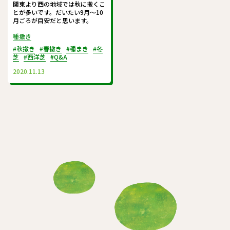
関東より西の地域では秋に撒くこ
とが多いです。だいたい9月～10
月ごろが目安だと思います。
種撒き
#秋撒き
#春撒き
#種まき
#冬
芝
#西洋芝
#Q&A
2020.11.13