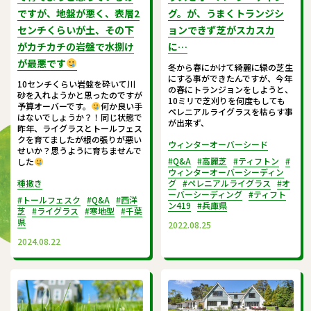
ですが、地盤が悪く、表層2
グ。が、うまくトランジシ
センチくらいが土、その下
ョンできず芝がスカスカ
がカチカチの岩盤で水捌け
に…
が最悪です
冬から春にかけて綺麗に緑の芝生
にする事ができたんですが、今年
10センチくらい岩盤を砕いて川
の春にトランジョンをしようと、
砂を入れようかと思ったのですが
10ミリで芝刈りを何度もしても
予算オーバーです。
何か良い手
ペレニアルライグラスを枯らす事
はないでしょうか？！同じ状態で
が出来ず、
昨年、ライグラスとトールフェス
クを育てましたが根の張りが悪い
ウィンターオーバーシード
せいか？思うように育ちませんで
#Q&A
#高麗芝
#ティフトン
#
した
ウィンターオーバーシーディン
種撒き
グ
#ペレニアルライグラス
#オ
ーバーシーディング
#ティフト
#トールフェスク
#Q&A
#西洋
ン419
#兵庫県
芝
#ライグラス
#寒地型
#千葉
県
2022.08.25
2024.08.22