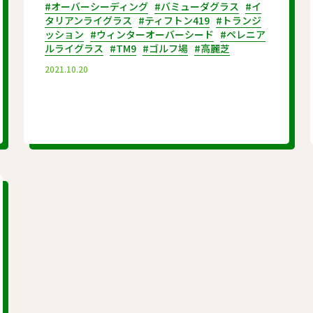
#オーバーシーディング
#バミューダグラス
#イ
型の芝を同じ土地で育てる「オーバーシーディン
タリアンライグラス
#ティフトン419
#トランジ
グ」を行っているからです。
ッション
#ウィンターオーバーシード
#ペレニア
ルライグラス
#TM9
#ゴルフ場
#高麗芝
2021.10.20