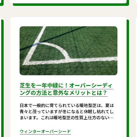
芝生を一年中緑に！オーバーシーディ
ングの方法と意外なメリットとは？
日本で一般的に育てられている暖地型芝は、夏は
青々と茂っていますが冬になると休眠し枯れてし
まいます。これは暖地型芝の性質上仕方のないこ
とですが、どうしても景観が悪くなってしまいま
す。一方でゴルフ場や競技場の芝生が一年中青い
ウィンターオーバーシード
のは何故でしょうか。それは冬場に青くなる寒地