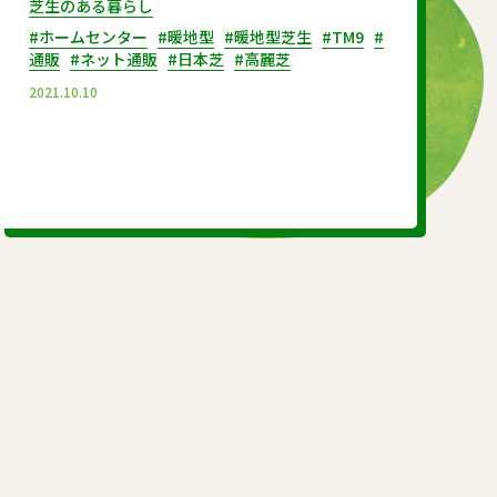
です。
芝生のある暮らし
そんな人気のTM9には具体的にどのような特徴が
#ホームセンター
#暖地型
#暖地型芝生
#TM9
#
あるのか、その扱い方とともに見ていきましょ
通販
#ネット通販
#日本芝
#高麗芝
う。
2021.10.10