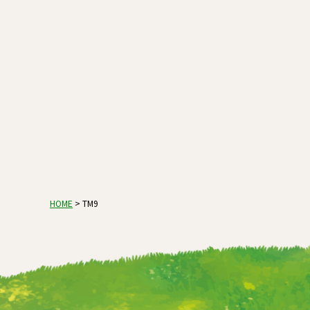
HOME
>
TM9