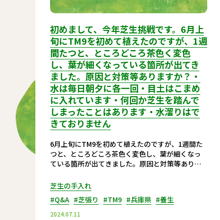
初めまして、今年芝生挑戦です。6月上
旬にTM9を初めて植えたのですが、1週
間たつと、ところどころ茶色く変色
し、葉が細くなっている箇所が出てき
ました。原因と対策等ありますか？・
水は毎日朝夕に各一回・目土はこまめ
に入れています・何回か芝生を踏んで
しまったことはあります・水溜りはで
きておりません
6月上旬にTM9を初めて植えたのですが、1週間た
つと、ところどころ茶色く変色し、葉が細くなっ
ている箇所が出てきました。原因と対策等ありま
すか？
芝生の手入れ
#Q&A
#芝張り
#TM9
#兵庫県
#養生
2024.07.11