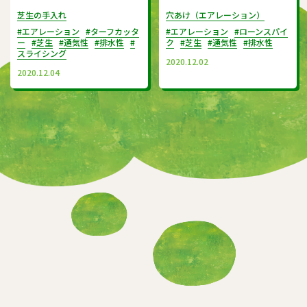
らないのはもったいないですよ！
無い…。なんだかめんどくさそ
芝生の手入れ
穴あけ（エアレーション）
う…。
#エアレーション
#ターフカッタ
#エアレーション
#ローンスパイ
ー
#芝生
#通気性
#排水性
#
ク
#芝生
#通気性
#排水性
スライシング
2020.12.02
2020.12.04