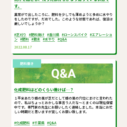
す。
異常がで出したころに、肥料を少しでも薄めようと多めに水やり
をしたのですが、だめでした。このような状態であれば、復活は
厳しいでしょうか？
#芝刈り
#肥料焼け
#香川県
#ローンスパイク
#エアレーショ
ン
#肥料
#散水
#水やり
#Q&A
2022.08.17
肥料撒き
化成肥料はどのくらい撒けば…？
１平米あたり蜂の巣が芝だとして蜂の巣の穴位にまけと言われた
ので、私はちょっとおかしな事言う人だな～とまくのは現在保留
中です。専門家の先生にお願いしたく連絡しました。本当にお忙
しい時期だと思いますが宜しくお願い致します。
#化成肥料
#千葉県
#Q&A