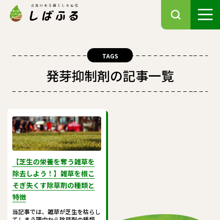
TAGS
発芽抑制剤の記事一覧
【芝生の栄養を奪う雑草を
除去しよう！】雑草を根こ
そぎ失くす除草剤の種類と
特徴
当記事では、雑草が芝生を枯らし
てしまう理由から除草剤の種類、