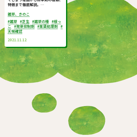
特徴まで徹底解説。
除草剤の違いをチェックして、美
雑草、きのこ
しい芝生を簡単に維持しましょ
う。
#雑草
#芝生
#雑草の種
#根っ
こ
#発芽抑制剤
#茎葉処理剤
#
天候確認
2021.11.12