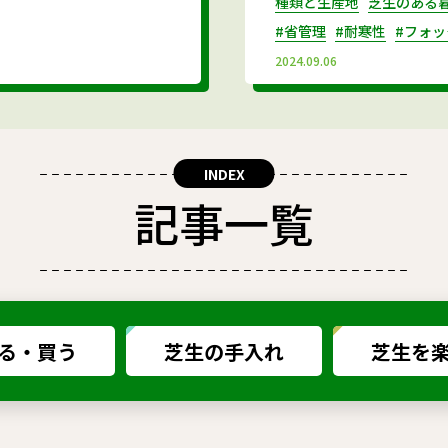
種類と生産地
芝生のある
#省管理
#耐寒性
#フォッ
2024.09.06
INDEX
記事一覧
る・買う
芝生の手入れ
芝生を