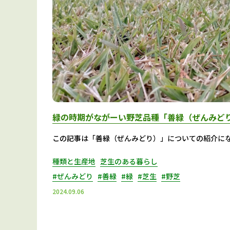
緑の時期がながーい野芝品種「善緑（ぜんみど
この記事は「善緑（ぜんみどり）」についての紹介に
種類と生産地
芝生のある暮らし
#ぜんみどり
#善緑
#緑
#芝生
#野芝
2024.09.06