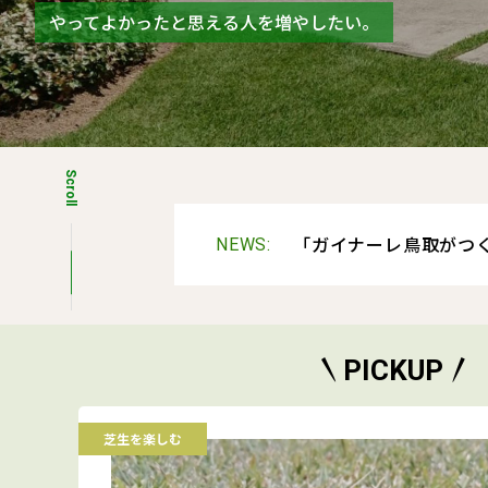
やってよかったと思える人を増やしたい。
みなさんの疑問や質問にできる限り答えます。
Scroll
「ガイナーレ鳥取がつく
NEWS:
PICKUP
芝生を楽しむ