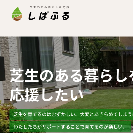
芝生のある暮らし
芝生の専門家に
これから芝生を
は
応援したい
質問することがで
芝生が
好きなひと
芝生を育てるのはむずかしい、大変とあきらめてしまう
身の周りに芝生に詳しい人はいますか？
家族の時間が増えた、こどもたちが裸足で走りまわる、
わたしたちがサポートすることで育てるのが楽しい、
しばふるは芝生専門会社「株式会社チュウブ」と協力し
芝生の魅力はたくさんあります。そんな芝生に特化した