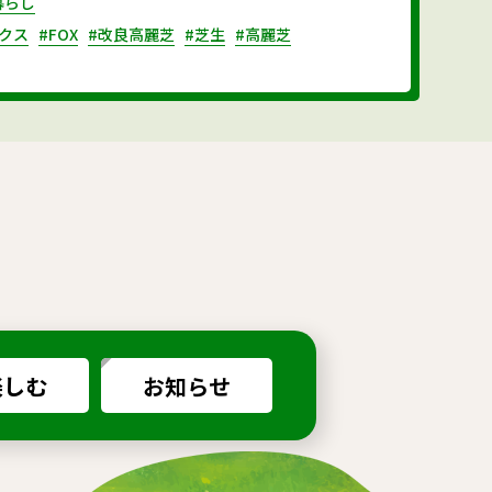
暮らし
クス
#FOX
#改良高麗芝
#芝生
#高麗芝
楽しむ
お知らせ