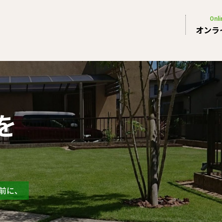
Onli
オンラ
を
じめよう、
きる
のために
前に、
食事がおいしい、
、
メディアをつくりました。